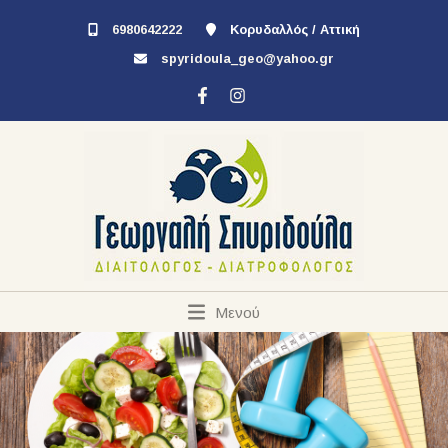
6980642222
Κορυδαλλός / Αττική
spyridoula_geo@yahoo.gr
Μενού