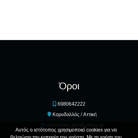
Όροι
6980642222
Κορυδαλλός / Αττική
spyridoula_geo@yahoo.gr
Αυτός ο ιστότοπος χρησιμοποιεί cookies για να
βελτιώσει την εμπειρία του χρήστη. Με τη χρήση του